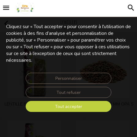
Lentilles
Cliquez sur « Tout accepter » pour consentir à l'utilisation de
13 produits
cookies à des fins d’analyse et personnalisation de
publicité, sur « Personnaliser » pour paramétrer vos choix
ou sur « Tout refuser » pour vous opposer à ces utilisations
sur ce site à l’exception de ceux qui sont strictement
nécessaires.
Personnaliser
Tout refuser
LENTILLE BLONDE 4 MM AREV
LENTILLE BLONDE 4 MM OPA 5
Tout accepter
1 KG
KG