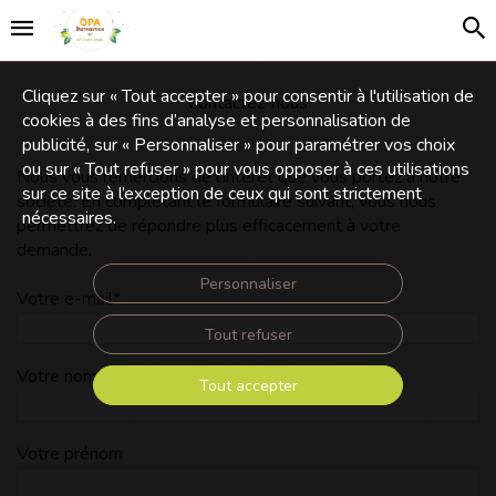
Cliquez sur « Tout accepter » pour consentir à l'utilisation de
Contactez-nous
cookies à des fins d’analyse et personnalisation de
publicité, sur « Personnaliser » pour paramétrer vos choix
ou sur « Tout refuser » pour vous opposer à ces utilisations
Nous vous remercions de l'intérêt que vous portez à notre
sur ce site à l’exception de ceux qui sont strictement
société. En complétant le formulaire suivant, vous nous
nécessaires.
permettrez de répondre plus efficacement à votre
demande.
Personnaliser
Votre e-mail
*
Tout refuser
Votre nom
*
Tout accepter
Votre prénom