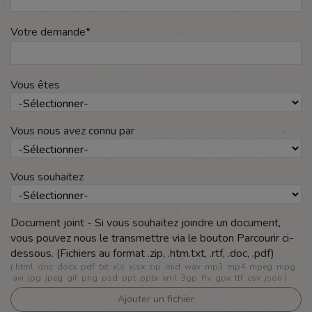
Votre demande
*
Vous êtes
Vous nous avez connu par
Vous souhaitez
Document joint - Si vous souhaitez joindre un document,
vous pouvez nous le transmettre via le bouton Parcourir ci-
dessous. (Fichiers au format .zip, .htm.txt, .rtf, .doc, .pdf)
(
html
doc
docx
pdf
txt
xls
xlsx
zip
mid
wav
mp3
mp4
mpeg
mpg
avi
jpg
jpeg
gif
png
psd
ppt
pptx
xml
3gp
flv
gpx
ttf
csv
json
)
Ajouter un fichier