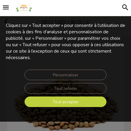
LENTILLE BLONDE 4 MM OPA 5 KG
Cliquez sur « Tout accepter » pour consentir à l'utilisation de
cookies à des fins d’analyse et personnalisation de
Tous les articles
Lentilles
Légumes secs, céréales
publicité, sur « Personnaliser » pour paramétrer vos choix
ou sur « Tout refuser » pour vous opposer à ces utilisations
sur ce site à l’exception de ceux qui sont strictement
nécessaires.
Personnaliser
Tout refuser
Tout accepter
Touchez pour zoomer