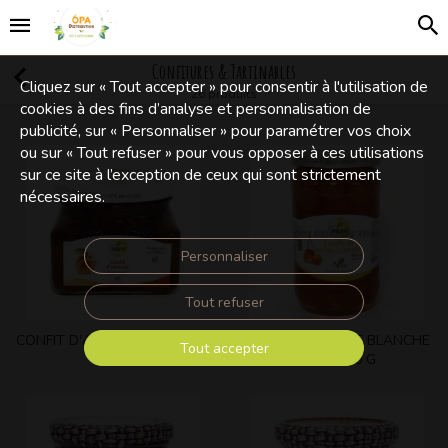
Confitures & Tartinables
Cliquez sur « Tout accepter » pour consentir à l'utilisation de
26 produits
cookies à des fins d’analyse et personnalisation de
publicité, sur « Personnaliser » pour paramétrer vos choix
ou sur « Tout refuser » pour vous opposer à ces utilisations
sur ce site à l’exception de ceux qui sont strictement
nécessaires.
Personnaliser
Tout refuser
CONFIT D'ABRICOT AREV 430
CONFIT DE CERISE BLANCHE
Tout accepter
G
AREV 430 G