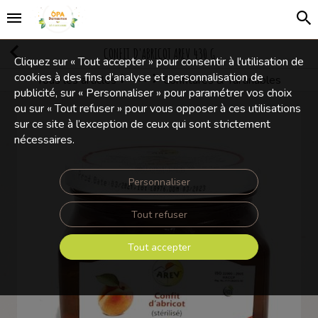
CONFIT D'ABRICOT AREV 430 G
Cliquez sur « Tout accepter » pour consentir à l'utilisation de
cookies à des fins d’analyse et personnalisation de
Tous les articles
Confitures & Tartinables
Confiseries
publicité, sur « Personnaliser » pour paramétrer vos choix
ou sur « Tout refuser » pour vous opposer à ces utilisations
sur ce site à l’exception de ceux qui sont strictement
nécessaires.
Personnaliser
Tout refuser
Tout accepter