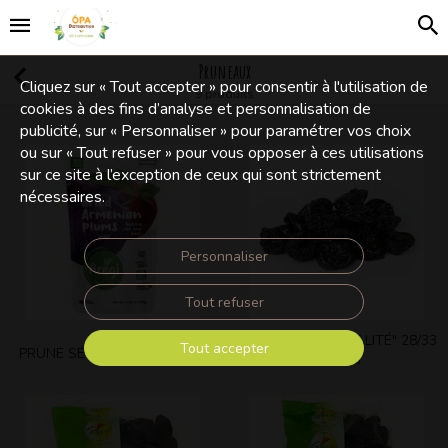
Pruneaux
Cliquez sur « Tout accepter » pour consentir à l'utilisation de
9 produits
cookies à des fins d’analyse et personnalisation de
publicité, sur « Personnaliser » pour paramétrer vos choix
ou sur « Tout refuser » pour vous opposer à ces utilisations
sur ce site à l’exception de ceux qui sont strictement
nécessaires.
Personnaliser
Tout refuser
PRUNEAUX "SPÉCIALITÉ" 28/33
Tout accepter
PRUNE SÉCHÉE AREGI 120 G
12,5 KG