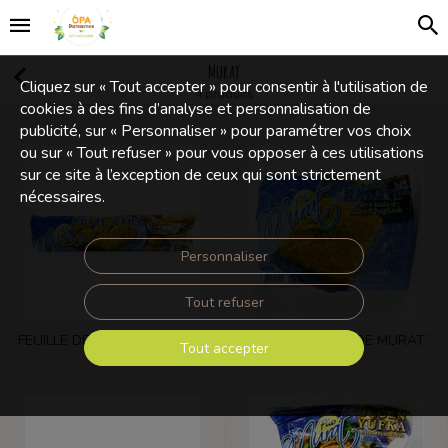
Murat
Cliquez sur « Tout accepter » pour consentir à l'utilisation de
4 produits
cookies à des fins d’analyse et personnalisation de
publicité, sur « Personnaliser » pour paramétrer vos choix
ou sur « Tout refuser » pour vous opposer à ces utilisations
sur ce site à l’exception de ceux qui sont strictement
nécessaires.
Personnaliser
Tout refuser
FEUILLE DE BAKLAVA MURAT
KADAÏF SOUS VIDE MURAT
Tout accepter
500 G
500 G