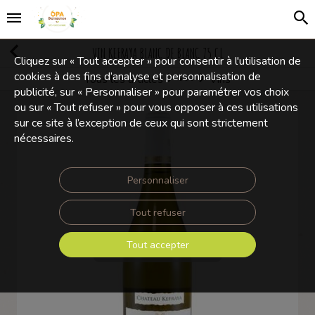
VIN KEFRAYA BLANC DE BLANC 75 CL
Cliquez sur « Tout accepter » pour consentir à l'utilisation de
cookies à des fins d’analyse et personnalisation de
Tous les articles
Vins
Boissons Alcoolisées
publicité, sur « Personnaliser » pour paramétrer vos choix
ou sur « Tout refuser » pour vous opposer à ces utilisations
sur ce site à l’exception de ceux qui sont strictement
nécessaires.
Personnaliser
Tout refuser
Tout accepter
Touchez pour zoomer