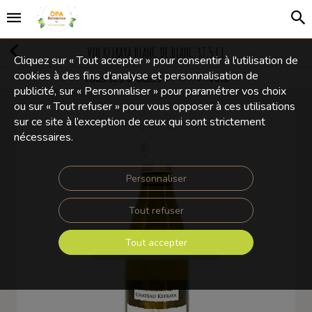
VIN KEFRAYA BLANC DE BLANC 37,5 CL
Cliquez sur « Tout accepter » pour consentir à l'utilisation de
cookies à des fins d’analyse et personnalisation de
Tous les articles
Vins
Boissons Alcoolisées
publicité, sur « Personnaliser » pour paramétrer vos choix
ou sur « Tout refuser » pour vous opposer à ces utilisations
sur ce site à l’exception de ceux qui sont strictement
nécessaires.
Personnaliser
Tout refuser
Tout accepter
Touchez pour zoomer