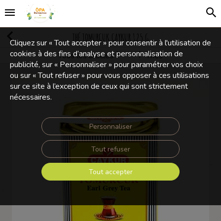
THÉ TOMURCUK ÇAYKUR 125 G
Cliquez sur « Tout accepter » pour consentir à l'utilisation de
cookies à des fins d’analyse et personnalisation de
Tous les articles
Thés
Boissons, cafés et thés
publicité, sur « Personnaliser » pour paramétrer vos choix
ou sur « Tout refuser » pour vous opposer à ces utilisations
sur ce site à l’exception de ceux qui sont strictement
nécessaires.
Personnaliser
Tout refuser
Tout accepter