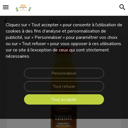
TAHINE SEBAHAT 1 KG
Cliquez sur « Tout accepter » pour consentir à l'utilisation de
cookies à des fins d’analyse et personnalisation de
Tous les articles
Tahine
Olives et Condiments
publicité, sur « Personnaliser » pour paramétrer vos choix
ou sur « Tout refuser » pour vous opposer à ces utilisations
sur ce site à l’exception de ceux qui sont strictement
nécessaires.
Personnaliser
Tout refuser
Tout accepter
Touchez pour zoomer