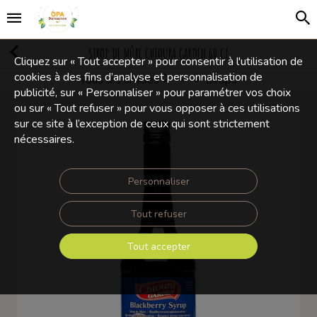
SIROP DE MÛRE CHTOURA GARDEN 60 CL
Cliquez sur « Tout accepter » pour consentir à l'utilisation de
cookies à des fins d’analyse et personnalisation de
Tous les articles
Sirops
Boissons, cafés et thés
publicité, sur « Personnaliser » pour paramétrer vos choix
ou sur « Tout refuser » pour vous opposer à ces utilisations
sur ce site à l’exception de ceux qui sont strictement
nécessaires.
Personnaliser
Tout refuser
Tout accepter