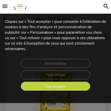
SEMOULE D'ORGE FINE MARKAL 1 KG
Cliquez sur « Tout accepter » pour consentir à l'utilisation de
cookies à des fins d’analyse et personnalisation de
Tous les articles
Orges
Légumes secs, céréales
publicité, sur « Personnaliser » pour paramétrer vos choix
ou sur « Tout refuser » pour vous opposer à ces utilisations
sur ce site à l’exception de ceux qui sont strictement
nécessaires.
Personnaliser
Tout refuser
Tout accepter