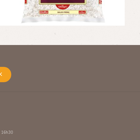
K
 - 16h30