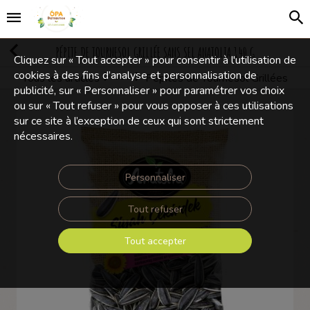
PÉPITE DE TOURNESOL GRILLÉE SANS SEL ANATOLIA 140 G
Cliquez sur « Tout accepter » pour consentir à l'utilisation de
cookies à des fins d’analyse et personnalisation de
Tous les articles
Pépites de Tournesol Grillées
Mélanges Apéritifs
publicité, sur « Personnaliser » pour paramétrer vos choix
ou sur « Tout refuser » pour vous opposer à ces utilisations
sur ce site à l’exception de ceux qui sont strictement
nécessaires.
Personnaliser
Tout refuser
Tout accepter