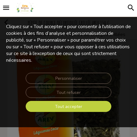
PÉPITE DE COURGE DÉCORTIQUÉE GRILLÉE AREV 150 G
Cliquez sur « Tout accepter » pour consentir à l'utilisation de
cookies à des fins d’analyse et personnalisation de
Tous les articles
Pépites de Courges Grillées
Mélanges Apéritifs
publicité, sur « Personnaliser » pour paramétrer vos choix
ou sur « Tout refuser » pour vous opposer à ces utilisations
sur ce site à l’exception de ceux qui sont strictement
nécessaires.
Personnaliser
Tout refuser
Tout accepter