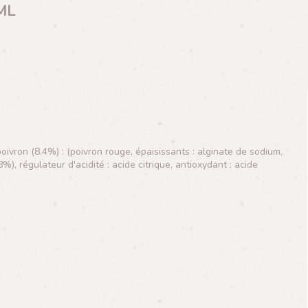
ML
ivron (8.4%) : (poivron rouge, épaisissants : alginate de sodium,
), régulateur d'acidité : acide citrique, antioxydant : acide