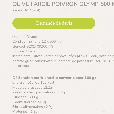
OLIVE FARCIE POIVRON OLYMP 500 
(Code: OLIVFARPOT)
Demande de devis
Marque: Olymp
Conditionnement: 12 x 500 ml
Gencod: 5201409200779
Origine: Grèce
Ingrédients: Olives vertes dénoyautées (47.6%), eau, pâte de po
gomme guar; conservateur : sorbate de potassium, sel), sel (1.8%
ascorbique.
Déclaration nutritionnelle moyenne pour 100 g :
Energie : 513 kJ / 123 kcal
Matières grasses : 12.2g
- dont acides gras saturés : 1.8g
Glucides : <1.0g
- dont sucres : <0.5g
Fibres alimentaires : 2.9g
Protéines : 1.2g