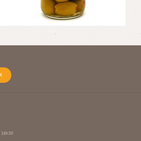
K
 - 16h30