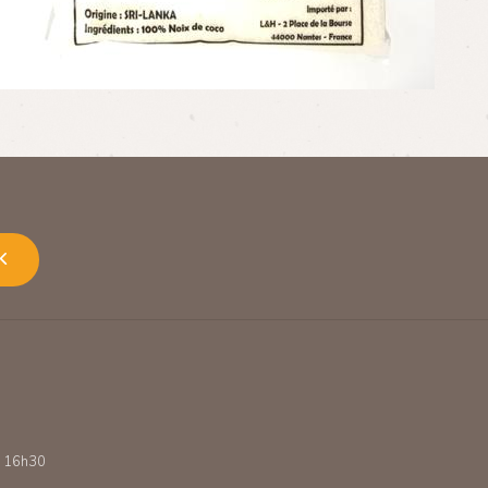
K
 - 16h30