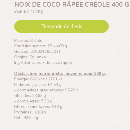
NOIX DE COCO RÂPÉE CRÉOLE 400 G
(Code: NOICOCR4)
Demande de devis
Marque: Créole
Conditionnement: 22 x 400 g
Gencod: 3760043652211
Origine: Sri lanka
Ingrédients: noix de coco râpée
Déclaration nutrionnelle moyenne pour 100 g:
Energie: 660 kcal/ 2761 kJ
Matières grasses: 64.53 g
- dont acides gras saturés: 55.22 g
Glucides: 23.65 g
- dont sucres: 7.35 g
Fibres alimentaires: 16.3 g
Protéines : 6.88 g
Sel : 92,5 mg