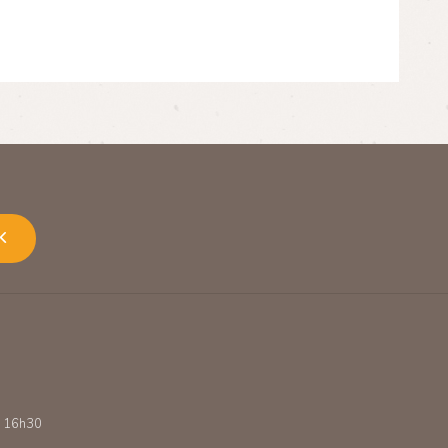
K
 - 16h30