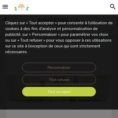
HALVA NATURE KANATER 2,5 KG
Cliquez sur « Tout accepter » pour consentir à l'utilisation de
cookies à des fins d’analyse et personnalisation de
Tous les articles
Halvas
Confiseries
publicité, sur « Personnaliser » pour paramétrer vos choix
ou sur « Tout refuser » pour vous opposer à ces utilisations
sur ce site à l’exception de ceux qui sont strictement
nécessaires.
Personnaliser
Tout refuser
Tout accepter
Touchez pour zoomer