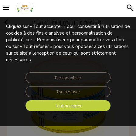
HALVA GREC NATURE (VANILLE) OLYMPOS 400 G
Cliquez sur « Tout accepter » pour consentir à l'utilisation de
cookies à des fins d’analyse et personnalisation de
Tous les articles
Halvas
Confiseries
publicité, sur « Personnaliser » pour paramétrer vos choix
ou sur « Tout refuser » pour vous opposer à ces utilisations
sur ce site à l’exception de ceux qui sont strictement
nécessaires.
Personnaliser
Tout refuser
Tout accepter