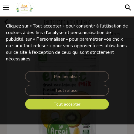
FRUITS EXOTIC MIX AREGI 60 G
Cliquez sur « Tout accepter » pour consentir à l'utilisation de
cookies à des fins d’analyse et personnalisation de
Tous les articles
Fruits exotiques et autres
Fruits séchés et déshydratés
publicité, sur « Personnaliser » pour paramétrer vos choix
ou sur « Tout refuser » pour vous opposer à ces utilisations
sur ce site à l’exception de ceux qui sont strictement
nécessaires.
Personnaliser
Tout refuser
Tout accepter