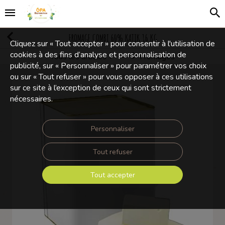
FROMAGE COMBI 60% KATIK 16 KG
Cliquez sur « Tout accepter » pour consentir à l'utilisation de
cookies à des fins d’analyse et personnalisation de
Tous les articles
Fromages
Produits frais
publicité, sur « Personnaliser » pour paramétrer vos choix
ou sur « Tout refuser » pour vous opposer à ces utilisations
sur ce site à l’exception de ceux qui sont strictement
nécessaires.
Personnaliser
Tout refuser
Tout accepter
Touchez pour zoomer