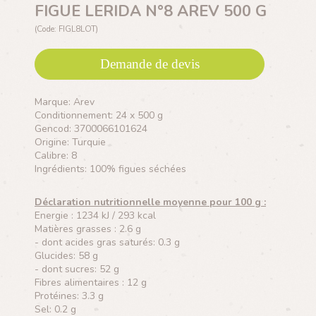
FIGUE LERIDA N°8 AREV 500 G
(Code: FIGL8LOT)
Demande de devis
Marque: Arev
Conditionnement: 24 x 500 g
Gencod: 3700066101624
Origine: Turquie
Calibre: 8
Ingrédients: 100% figues séchées
Déclaration nutritionnelle moyenne pour 100 g :
Energie : 1234 kJ / 293 kcal
Matières grasses : 2.6 g
- dont acides gras saturés: 0.3 g
Glucides: 58 g
- dont sucres: 52 g
Fibres alimentaires : 12 g
Protéines: 3.3 g
Sel: 0.2 g