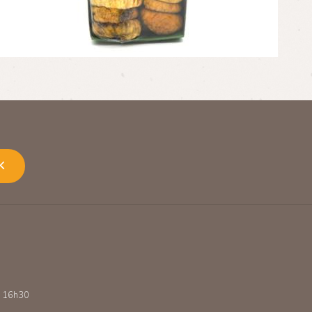
K
 - 16h30