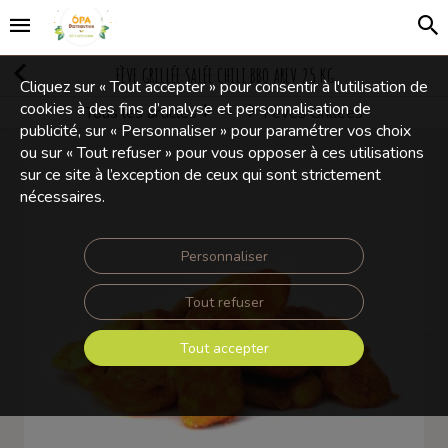
FÈVE GRILLÉE SALÉE CHILI BBQ AREV 25 KG
Cliquez sur « Tout accepter » pour consentir à l'utilisation de
cookies à des fins d’analyse et personnalisation de
Tous les articles
Fèves Grillées
Mélanges Apéritifs
publicité, sur « Personnaliser » pour paramétrer vos choix
ou sur « Tout refuser » pour vous opposer à ces utilisations
sur ce site à l’exception de ceux qui sont strictement
nécessaires.
Personnaliser
Tout refuser
Tout accepter