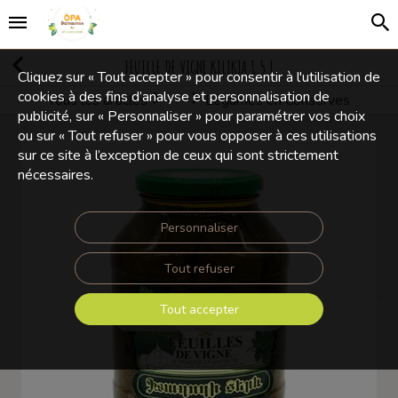
FEUILLE DE VIGNE KILIKIA 1,5 L
Cliquez sur « Tout accepter » pour consentir à l'utilisation de
cookies à des fins d’analyse et personnalisation de
Tous les articles
Légumes en Conserves
Conserves
publicité, sur « Personnaliser » pour paramétrer vos choix
ou sur « Tout refuser » pour vous opposer à ces utilisations
sur ce site à l’exception de ceux qui sont strictement
nécessaires.
Personnaliser
Tout refuser
Tout accepter
Touchez pour zoomer