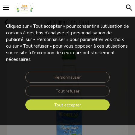
EAU DE THYM CORTAS 300 ML
Cliquez sur « Tout accepter » pour consentir à l'utilisation de
cookies à des fins d’analyse et personnalisation de
Tous les articles
Distillats
Boissons, cafés et thés
publicité, sur « Personnaliser » pour paramétrer vos choix
ou sur « Tout refuser » pour vous opposer à ces utilisations
sur ce site à l’exception de ceux qui sont strictement
nécessaires.
Personnaliser
Tout refuser
Tout accepter