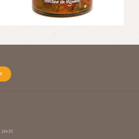
K
 - 16h30