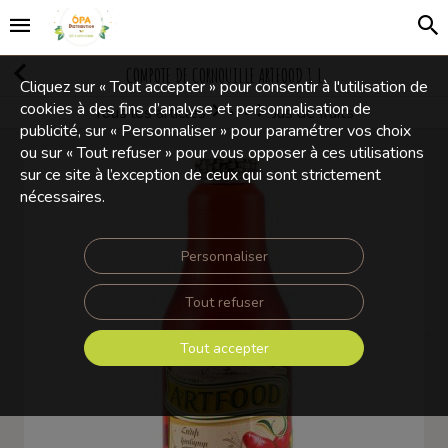
COMPOTE DE CORNOUILLE ARTFOOD 1 L
Cliquez sur « Tout accepter » pour consentir à l'utilisation de
cookies à des fins d’analyse et personnalisation de
Tous les articles
Jus de fruits
Boissons, cafés et thés
publicité, sur « Personnaliser » pour paramétrer vos choix
ou sur « Tout refuser » pour vous opposer à ces utilisations
sur ce site à l’exception de ceux qui sont strictement
nécessaires.
Personnaliser
Tout refuser
Tout accepter