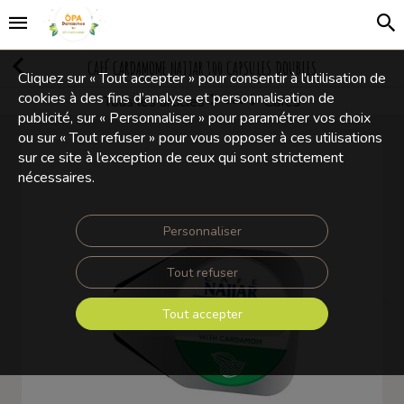
CAFÉ CARDAMOME NAJJAR 100 CAPSULES DOUBLES
Cliquez sur « Tout accepter » pour consentir à l'utilisation de
cookies à des fins d’analyse et personnalisation de
Tous les articles
Cafés
Boissons, cafés et thés
publicité, sur « Personnaliser » pour paramétrer vos choix
ou sur « Tout refuser » pour vous opposer à ces utilisations
sur ce site à l’exception de ceux qui sont strictement
nécessaires.
Personnaliser
Tout refuser
Tout accepter
Touchez pour zoomer