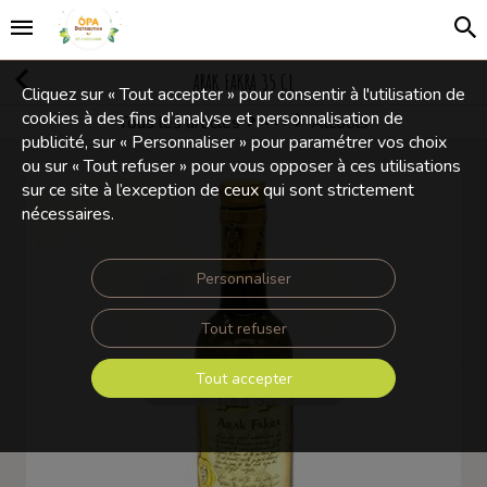
ARAK FAKRA 35 CL
Cliquez sur « Tout accepter » pour consentir à l'utilisation de
cookies à des fins d’analyse et personnalisation de
Tous les articles
Alcools
Boissons Alcoolisées
publicité, sur « Personnaliser » pour paramétrer vos choix
ou sur « Tout refuser » pour vous opposer à ces utilisations
sur ce site à l’exception de ceux qui sont strictement
nécessaires.
Personnaliser
Tout refuser
Tout accepter
Touchez pour zoomer