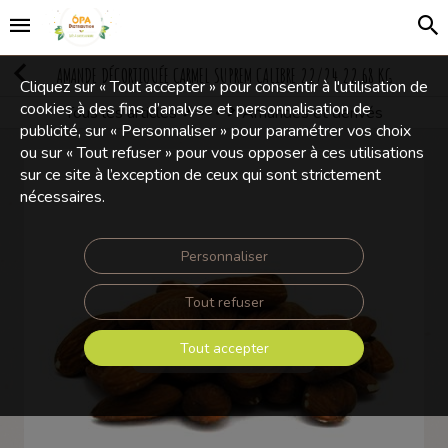
AMANDE DÉCORTIQUÉE CARMEL SUPREM CALIBRE 22/24 22,68 KG
Cliquez sur « Tout accepter » pour consentir à l'utilisation de
cookies à des fins d’analyse et personnalisation de
Tous les articles
Amandes et dérivés
Fruits à coques
publicité, sur « Personnaliser » pour paramétrer vos choix
ou sur « Tout refuser » pour vous opposer à ces utilisations
sur ce site à l’exception de ceux qui sont strictement
nécessaires.
Personnaliser
Tout refuser
Tout accepter
Touchez pour zoomer