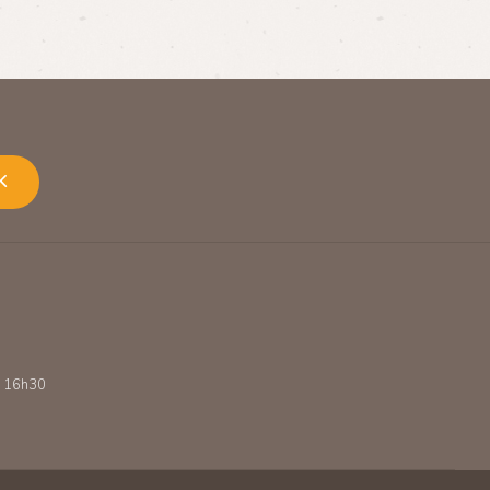
K
 - 16h30